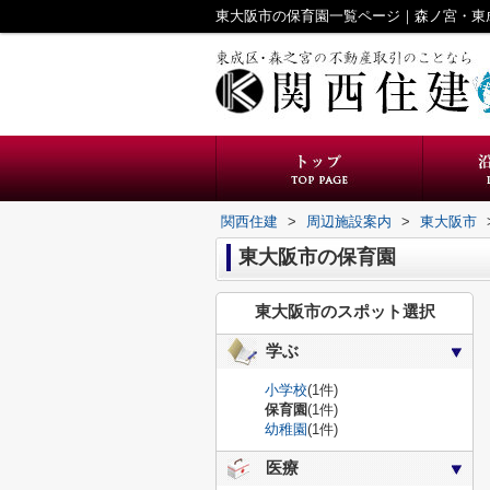
東大阪市の保育園一覧ページ｜森ノ宮・東
関西住建
>
周辺施設案内
>
東大阪市
東大阪市の保育園
東大阪市のスポット選択
学ぶ
小学校
(1件)
保育園
(1件)
幼稚園
(1件)
医療