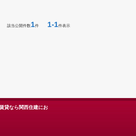
1
1-1
該当公開件数
件
件表示
賃貸なら関西住建にお