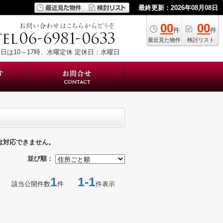
最終更新：2026年08月08日
00
00
件
件
最近見た物件
検討リスト
日は10～17時、水曜定休
定休日：水曜日
は対応できません。
並び順：
1
1-1
該当公開件数
件
件表示