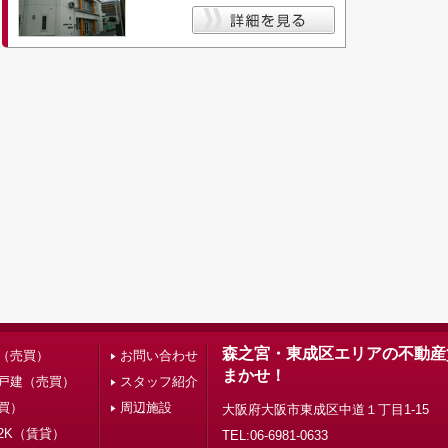
森之宮・東成区エリアの不動産
（売買）
お問い合わせ
まかせ！
戸建（売買）
スタッフ紹介
買）
周辺施設
大阪府大阪市東成区中道１丁目1-15
2K（賃貸）
TEL:06-6981-0633