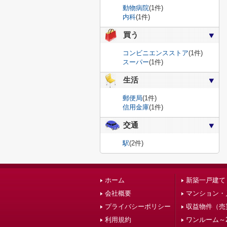
動物病院
(1件)
内科
(1件)
買う
コンビニエンスストア
(1件)
スーパー
(1件)
生活
郵便局
(1件)
信用金庫
(1件)
交通
駅
(2件)
ホーム
新築一戸建て
会社概要
マンション・
プライバシーポリシー
収益物件（売
利用規約
ワンルーム～