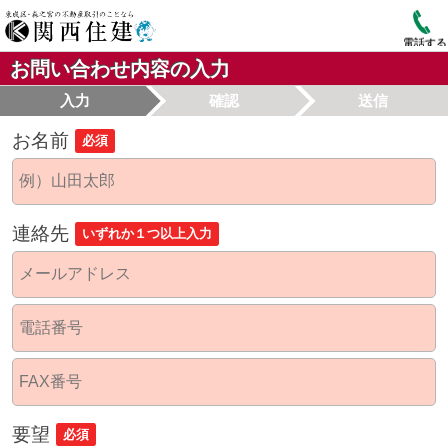
電話する
お問い合わせ内容の入力
入力
確認
送信
お名前
必須
連絡先
いずれか１つ以上入力
要望
必須