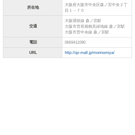
大阪府大阪市中央区森ノ宮中央２丁
所在地
目１－７０
大阪環状線 森ノ宮駅
交通
大阪市営長堀鶴見緑地線 森ノ宮駅
大阪市営中央線 森ノ宮駅
電話
0669411090
URL
http://qs-mall.jp/morinomiya/