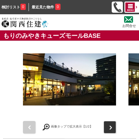
0
0
検討リスト
最近見た物件
お問合せ
もりのみやきキューズモールBASE
前
次
画像タップで拡大表示【
1
/2】