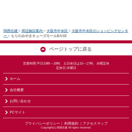
関西住建
>
周辺施設案内
>
大阪市中央区
>
大阪市中央区のショッピングセンタ
ー
>
もりのみやきキューズモールBASE
ページトップに戻る
営業時間:平日10時～18時、土日休日は10～17時、水曜定休
定休日:水曜日
ホーム
会社概要
お問い合わせ
PCサイト
プライバシーポリシー
利用規約
｜アクセスマップ
｜
Copyright(c) 関西住建 All rights reserved.