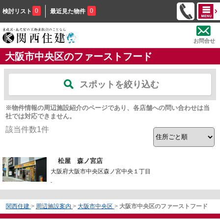
0
0
検討リスト
最近見た物件
お問合せ
大阪市中央区のファーストフード
スポットを絞り込む
※物件情報の周辺施設紹介のページであり、各店舗への問い合わせは当
社では対応できません。
該当件数
1
件
松屋 森ノ宮店
大阪府大阪市中央区森ノ宮中央１丁目
-
関西住建
>
周辺施設案内
>
大阪市中央区
>
大阪市中央区のファーストフード