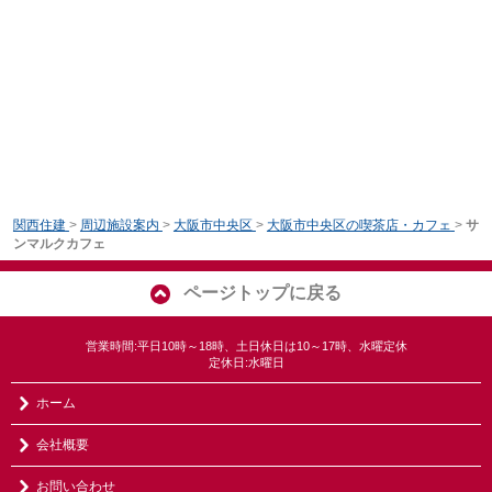
関西住建
>
周辺施設案内
>
大阪市中央区
>
大阪市中央区の喫茶店・カフェ
>
サ
ンマルクカフェ
ページトップに戻る
営業時間:平日10時～18時、土日休日は10～17時、水曜定休
定休日:水曜日
ホーム
会社概要
お問い合わせ