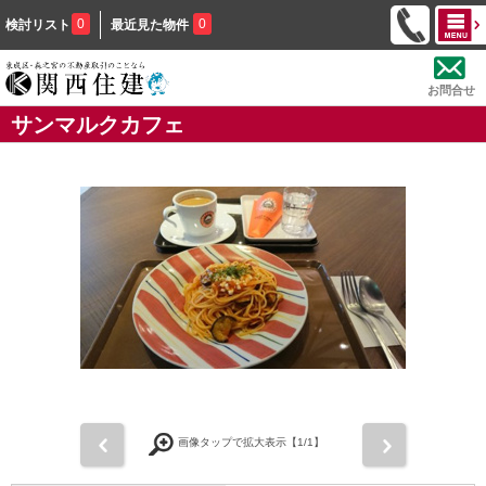
0
0
検討リスト
最近見た物件
お問合せ
サンマルクカフェ
前
次
画像タップで拡大表示【
1
/1】