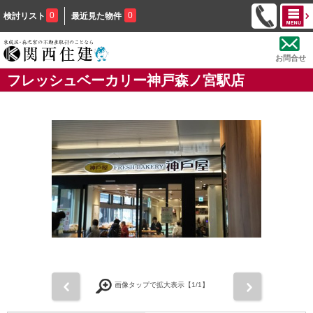
0
0
検討リスト
最近見た物件
お問合せ
フレッシュベーカリー神戸森ノ宮駅店
前
次
画像タップで拡大表示【
1
/1】